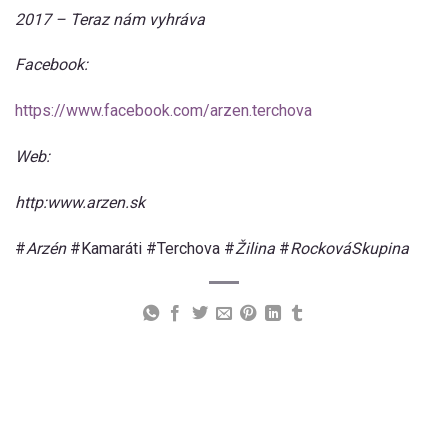
2017 – Teraz nám vyhráva
Facebook:
https://www.facebook.com/arzen.terchova
Web:
http:www.arzen.sk
#
Arzén
#Kamaráti #Terchova #
Žilina
#
RockováSkupina