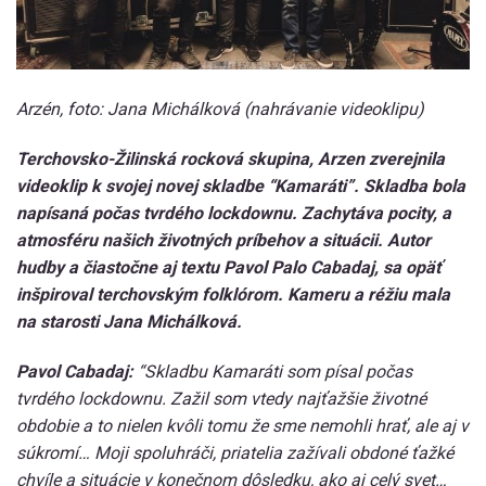
Arzén, foto: Jana Michálková (nahrávanie videoklipu)
Terchovsko-Žilinská rocková skupina, Arzen zverejnila
videoklip k svojej novej skladbe “Kamaráti”. Skladba bola
napísaná počas tvrdého lockdownu. Zachytáva pocity, a
atmosféru našich životných príbehov a situácii. Autor
hudby a čiastočne aj textu Pavol Palo Cabadaj, sa opäť
inšpiroval terchovským folklórom. Kameru a réžiu mala
na starosti Jana Michálková.
Pavol Cabadaj:
“Skladbu Kamaráti som písal počas
tvrdého lockdownu. Zažil som vtedy najťažšie životné
obdobie a to nielen kvôli tomu že sme nemohli hrať, ale aj v
súkromí… Moji spoluhráči, priatelia zažívali obdoné ťažké
chvíle a situácie v konečnom dôsledku, ako aj celý svet…