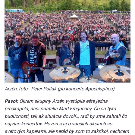
Arzén, foto: Peter Pollak (po koncerte Apocalyptica)
Pavol:
Okrem skupiny Arzén vystúpila ešte jedna
predkapela, naši priatelia Mad Frequency. Čo sa týka
budúcnosti, tak ak situácia dovolí.., radi by sme zahrali čo
najviac koncertov. Hovorí s aj o väčších akciách so
svetovým kapelami, ale nerád by som to zakríkol, nechcem