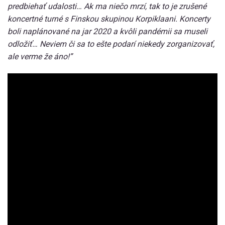
predbiehať udalosti… Ak ma niečo mrzí, tak to je zrušené
koncertné turné s Finskou skupinou Korpiklaani. Koncerty
boli naplánované na jar 2020 a kvôli pandémii sa museli
odložiť… Neviem či sa to ešte podarí niekedy zorganizovať,
ale verme že áno!”