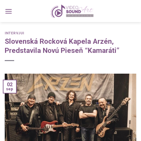
Skip
to
content
INTERVJUI
Slovenská Rocková Kapela Arzén,
Predstavila Novú Pieseň “Kamaráti”
02
sep