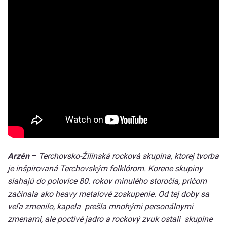
Arzén
–
Terchovsko-Žilinská rocková skupina, ktorej tvorba
je inšpirovaná Terchovským folklórom. Korene skupiny
siahajú do polovice 80. rokov minulého storočia, pričom
začínala ako heavy metalové zoskupenie. Od tej doby sa
veľa zmenilo, kapela prešla mnohými personálnymi
zmenami, ale poctivé jadro a rockový zvuk ostali skupine