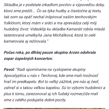
Skladba je v podstate zrkadlom pocitov a výpoveďou doby,
ktorú sme prežili…. Čo sa týka hudby a čiastočne aj textu,
tak som sa opäť nechal inšpiroval naším terchovským
folklórom, ktorý mám v srdci a ma sprevádza celý môj
hudobný život. Videoklip ku skladbe Kamaráti robila mladá
talentovaná umelkyňa Jana Michálková, ktorá to celé
kamerovala aj režírovala.”
Počas roka, po dlhšej pauze skupina Arzen odohrala
zopar úspešných koncertov.
Pavol:
“Radi spomíname na vystúpenie skupiny
Apocalyptica u nás v Terchovej, kde sme mali možnosť
hrať im predkapelu. Bol to veľký zážitok, pre nás aj česť,
zahrať si s takou veľkou kapelou. Sú to vyborni hudobníci a
plus k tomu, zarezonoval aj ich ľudský rozmer,čiže mali
sme z celého podujatia dobré pocity.